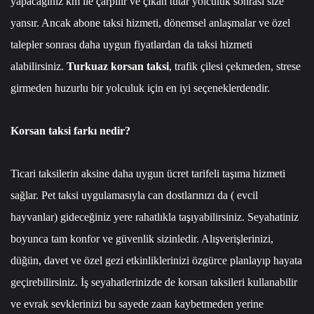
yapacağınız km ile çarpılır ve çıkan tutar yolculuk sonrası size
yansır. Ancak abone taksi hizmeti, dönemsel anlaşmalar ve özel
talepler sonrası daha uygun fiyatlardan da taksi hizmeti
alabilirsiniz.
Turkuaz korsan taksi
, trafik çilesi çekmeden, strese
girmeden huzurlu bir yolculuk için en iyi seçeneklerdendir.
Korsan taksi farkı nedir?
Ticari taksilerin aksine daha uygun ücret tarifeli taşıma hizmeti
sağlar. Pet taksi uygulamasıyla can dostlarınızı da ( evcil
hayvanlar) gideceğiniz yere rahatlıkla taşıyabilirsiniz. Seyahatiniz
boyunca tam konfor ve güvenlik sizinledir. Alışverişlerinizi,
düğün, davet ve özel gezi etkinliklerinizi özgürce planlayıp hayata
geçirebilirsiniz. İş seyahatlerinizde de korsan taksileri kullanabilir
ve evrak sevklerinizi bu sayede zaan kaybetmeden yerine