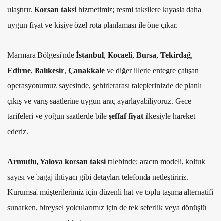
ulaştırır.
Korsan taksi
hizmetimiz; resmi taksilere kıyasla daha
uygun fiyat ve kişiye özel rota planlaması ile öne çıkar.
Marmara Bölgesi'nde
İstanbul
,
Kocaeli
,
Bursa
,
Tekirdağ
,
Edirne
,
Balıkesir
,
Çanakkale
ve diğer illerle entegre çalışan
operasyonumuz sayesinde, şehirlerarası taleplerinizde de planlı
çıkış ve varış saatlerine uygun araç ayarlayabiliyoruz. Gece
tarifeleri ve yoğun saatlerde bile
şeffaf fiyat
ilkesiyle hareket
ederiz.
Armutlu, Yalova korsan taksi
talebinde; aracın modeli, koltuk
sayısı ve bagaj ihtiyacı gibi detayları telefonda netleştiririz.
Kurumsal müşterilerimiz için düzenli hat ve toplu taşıma alternatifi
sunarken, bireysel yolcularımız için de tek seferlik veya dönüşlü