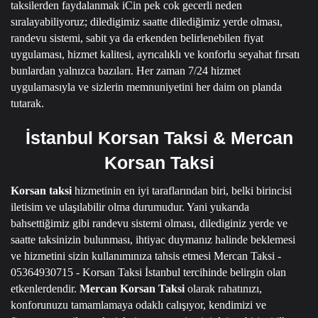
taksilerden faydalanmak iCin pek cok gecerli neden
sıralayabiliyoruz; diledigimiz saatte dilediğimiz yerde olması,
randevu sistemi, sabit ya da erkenden belirlenebilen fiyat
uygulaması, hizmet kalitesi, ayrıcalıklı ve konforlu seyahat fırsatı
bunlardan yalnızca bazıları.
Her zaman 7/24 hizmet
uygulamasıyla ve sizlerin memnuniyetini her daim on planda
tutarak.
İstanbul Korsan Taksi & Mercan
Korsan Taksi
Korsan taksi
hizmetinin en iyi taraflarından biri, belki birincisi
iletisim ve ulaşılabilir olma durumudur.
Yani yukarıda
bahsettiğimiz gibi randevu sistemi olması, dilediginiz yerde ve
saatte taksinizin bulunması, ihtiyac duymanız halinde beklemesi
ve hizmetini sizin kullanımınıza tahsis etmesi
Mercan Taksi -
05364930715 - Korsan Taksi İstanbul
tercihinde belirgin olan
etkenlerdendir.
Mercan Korsan Taksi
olarak rahatınızı,
konforunuzu tamamlamaya odaklı calışıyor, kendimizi ve