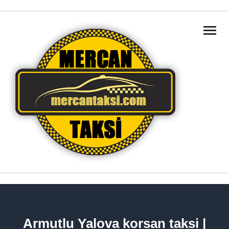
ANA SAYFA
MARMARA BÖLGELERI
HAKKIMIZDA
HIZMETLERIMIZ
TAKSILERIMIZ
İLETIŞIM
HIZMET BÖLGELERIMIZ
Armutlu Yalova korsan taksi |