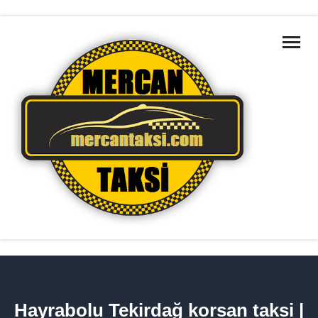
ANA SAYFA
MARMARA BÖLGELERI
HAKKIMIZDA
HIZMETLERIMIZ
TAKSILERIMIZ
İLETIŞIM
HIZMET BÖLGELERIMIZ
Hayrabolu Tekirdağ korsan taksi |