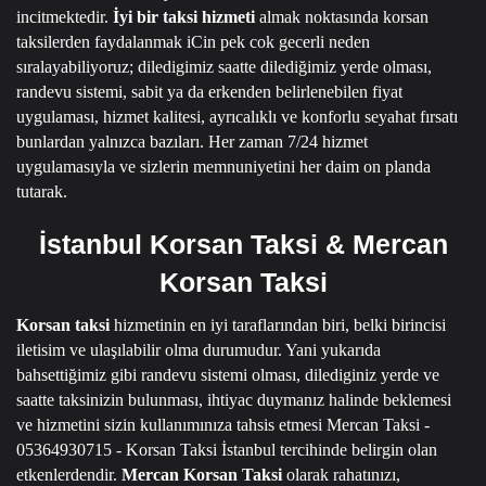
incitmektedir.
İyi bir taksi hizmeti
almak noktasında korsan
taksilerden faydalanmak iCin pek cok gecerli neden
sıralayabiliyoruz; diledigimiz saatte dilediğimiz yerde olması,
randevu sistemi, sabit ya da erkenden belirlenebilen fiyat
uygulaması, hizmet kalitesi, ayrıcalıklı ve konforlu seyahat fırsatı
bunlardan yalnızca bazıları.
Her zaman 7/24 hizmet
uygulamasıyla ve sizlerin memnuniyetini her daim on planda
tutarak.
İstanbul Korsan Taksi & Mercan
Korsan Taksi
Korsan taksi
hizmetinin en iyi taraflarından biri, belki birincisi
iletisim ve ulaşılabilir olma durumudur.
Yani yukarıda
bahsettiğimiz gibi randevu sistemi olması, dilediginiz yerde ve
saatte taksinizin bulunması, ihtiyac duymanız halinde beklemesi
ve hizmetini sizin kullanımınıza tahsis etmesi
Mercan Taksi -
05364930715 - Korsan Taksi İstanbul
tercihinde belirgin olan
etkenlerdendir.
Mercan Korsan Taksi
olarak rahatınızı,