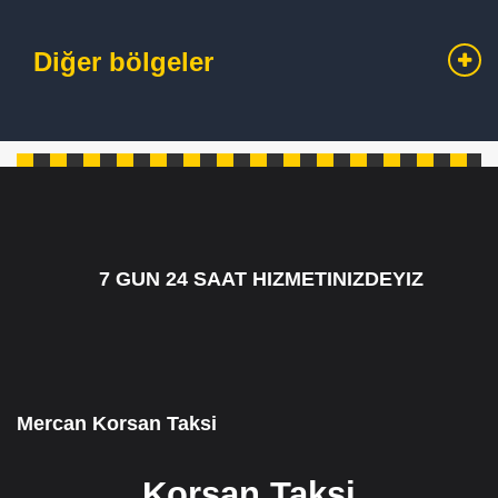
Diğer bölgeler
7 GUN 24 SAAT HIZMETINIZDEYIZ
7/24 CAGRI HATTIMIZ 05349795098
Mercan Korsan Taksi
Korsan Taksi