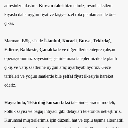
adresinize ulaştırır.
Korsan taksi
hizmetimiz; resmi taksilere
kıyasla daha uygun fiyat ve kişiye özel rota planlaması ile öne
çıkar.
Marmara Bölgesi'nde
İstanbul
,
Kocaeli
,
Bursa
,
Tekirdağ
,
Edirne
,
Balıkesir
,
Çanakkale
ve diğer illerle entegre çalışan
operasyonumuz sayesinde, şehirlerarası taleplerinizde de planlı
çıkış ve varış saatlerine uygun araç ayarlayabiliyoruz. Gece
tarifeleri ve yoğun saatlerde bile
şeffaf fiyat
ilkesiyle hareket
ederiz.
Hayrabolu, Tekirdağ korsan taksi
talebinde; aracın modeli,
koltuk sayısı ve bagaj ihtiyacı gibi detayları telefonda netleştiririz.
Kurumsal müşterilerimiz için düzenli hat ve toplu taşıma alternatifi