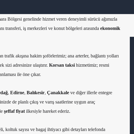
ara Bölgesi genelinde hizmet veren deneyimli sürücü ağımızla
ı transferi, iş merkezleri ve konut bölgeleri arasında
ekonomik
trafik akışına hakim şoförlerimiz; ana arterler, bağlantı yolları
 sizi adresinize ulaştırır.
Korsan taksi
hizmetimiz; resmi
anlaması ile öne çıkar.
rdağ
,
Edirne
,
Balıkesir
,
Çanakkale
ve diğer illerle entegre
nizde de planlı çıkış ve varış saatlerine uygun araç
ile
şeffaf fiyat
ilkesiyle hareket ederiz.
i, koltuk sayısı ve bagaj ihtiyacı gibi detayları telefonda