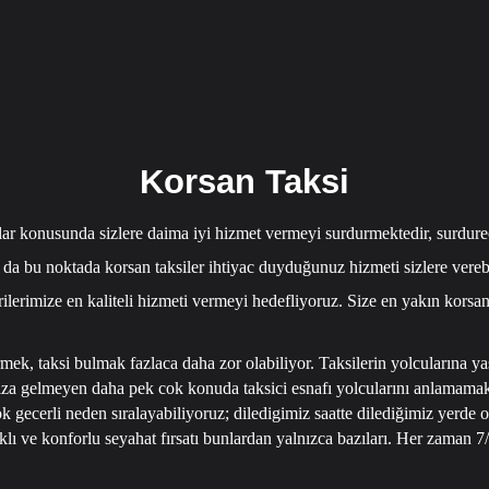
Korsan Taksi
lar konusunda sizlere daima iyi hizmet vermeyi surdurmektedir, surdurece
 da bu noktada korsan taksiler ihtiyac duyduğunuz hizmeti sizlere vere
rilerimize en kaliteli hizmeti vermeyi hedefliyoruz. Size en yakın korsan 
rmek, taksi bulmak fazlaca daha zor olabiliyor. Taksilerin yolcularına ya
mıza gelmeyen daha pek cok konuda taksici esnafı yolcularını anlamamakla
 gecerli neden sıralayabiliyoruz; diledigimiz saatte dilediğimiz yerde o
ıklı ve konforlu seyahat fırsatı bunlardan yalnızca bazıları.
Her zaman 7/