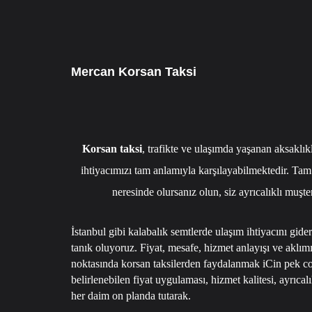
7/24 CAGRI HATTIMIZ 05349795098
Mercan Korsan Taksi
Korsan taksi
, trafikte ve ulaşımda yaşanan aksaklık
ihtiyacımızı tam anlamıyla karşılayabilmektedir. Tam
neresinde olursanız olun, siz ayrıcalıklı muşte
İstanbul gibi kalabalık semtlerde ulaşım ihtiyacını gide
tanık oluyoruz. Fiyat, mesafe, hizmet anlayışı ve aklı
noktasında korsan taksilerden faydalanmak iCin pek cok
belirlenebilen fiyat uygulaması, hizmet kalitesi, ayrıcal
her daim on planda tutarak.