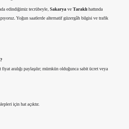
nda edindiğimiz tecrübeyle,
Sakarya
ve
Taraklı
hattında
pıyoruz. Yoğun saatlerde alternatif güzergâh bilgisi ve trafik
r?
t fiyat aralığı paylaşılır; mümkün olduğunca sabit ücret veya
pleri için hat açıktır.