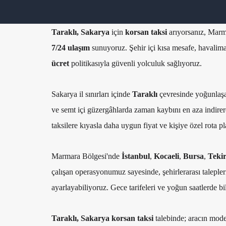
Taraklı, Sakarya
için
korsan taksi
arıyorsanız, Marm
7/24 ulaşım
sunuyoruz. Şehir içi kısa mesafe, havaliman
ücret
politikasıyla güvenli yolculuk sağlıyoruz.
Sakarya il sınırları içinde
Taraklı
çevresinde yoğunlaşan 
ve semt içi güzergâhlarda zaman kaybını en aza indirerek
taksilere kıyasla daha uygun fiyat ve kişiye özel rota pl
Marmara Bölgesi'nde
İstanbul
,
Kocaeli
,
Bursa
,
Teki
çalışan operasyonumuz sayesinde, şehirlerarası talepleri
ayarlayabiliyoruz. Gece tarifeleri ve yoğun saatlerde b
Taraklı, Sakarya korsan taksi
talebinde; aracın model