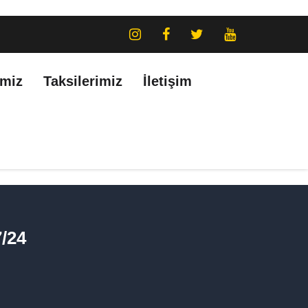
imiz
Taksilerimiz
İletişim
7/24