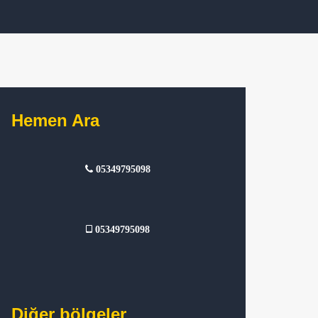
Hemen Ara
05349795098
05349795098
Diğer bölgeler