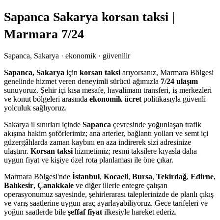
Sapanca Sakarya korsan taksi |
Marmara 7/24
Sapanca, Sakarya · ekonomik · güvenilir
Sapanca, Sakarya
için
korsan taksi
arıyorsanız, Marmara Bölgesi
genelinde hizmet veren deneyimli sürücü ağımızla
7/24 ulaşım
sunuyoruz. Şehir içi kısa mesafe, havalimanı transferi, iş merkezleri
ve konut bölgeleri arasında
ekonomik ücret
politikasıyla güvenli
yolculuk sağlıyoruz.
Sakarya il sınırları içinde
Sapanca
çevresinde yoğunlaşan trafik
akışına hakim şoförlerimiz; ana arterler, bağlantı yolları ve semt içi
güzergâhlarda zaman kaybını en aza indirerek sizi adresinize
ulaştırır.
Korsan taksi
hizmetimiz; resmi taksilere kıyasla daha
uygun fiyat ve kişiye özel rota planlaması ile öne çıkar.
Marmara Bölgesi'nde
İstanbul
,
Kocaeli
,
Bursa
,
Tekirdağ
,
Edirne
,
Balıkesir
,
Çanakkale
ve diğer illerle entegre çalışan
operasyonumuz sayesinde, şehirlerarası taleplerinizde de planlı çıkış
ve varış saatlerine uygun araç ayarlayabiliyoruz. Gece tarifeleri ve
yoğun saatlerde bile
şeffaf fiyat
ilkesiyle hareket ederiz.