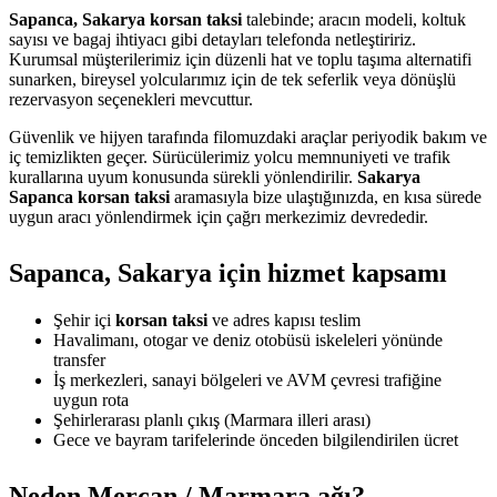
Sapanca, Sakarya korsan taksi
talebinde; aracın modeli, koltuk
sayısı ve bagaj ihtiyacı gibi detayları telefonda netleştiririz.
Kurumsal müşterilerimiz için düzenli hat ve toplu taşıma alternatifi
sunarken, bireysel yolcularımız için de tek seferlik veya dönüşlü
rezervasyon seçenekleri mevcuttur.
Güvenlik ve hijyen tarafında filomuzdaki araçlar periyodik bakım ve
iç temizlikten geçer. Sürücülerimiz yolcu memnuniyeti ve trafik
kurallarına uyum konusunda sürekli yönlendirilir.
Sakarya
Sapanca korsan taksi
aramasıyla bize ulaştığınızda, en kısa sürede
uygun aracı yönlendirmek için çağrı merkezimiz devrededir.
Sapanca, Sakarya için hizmet kapsamı
Şehir içi
korsan taksi
ve adres kapısı teslim
Havalimanı, otogar ve deniz otobüsü iskeleleri yönünde
transfer
İş merkezleri, sanayi bölgeleri ve AVM çevresi trafiğine
uygun rota
Şehirlerarası planlı çıkış (Marmara illeri arası)
Gece ve bayram tarifelerinde önceden bilgilendirilen ücret
Neden Mercan / Marmara ağı?