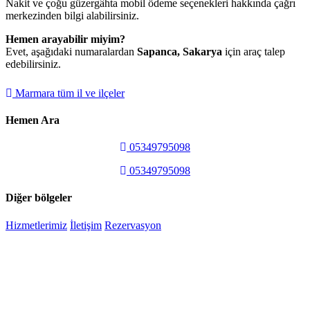
Nakit ve çoğu güzergâhta mobil ödeme seçenekleri hakkında çağrı
merkezinden bilgi alabilirsiniz.
Hemen arayabilir miyim?
Evet, aşağıdaki numaralardan
Sapanca, Sakarya
için araç talep
edebilirsiniz.
Marmara tüm il ve ilçeler
Hemen Ara
05349795098
05349795098
Diğer bölgeler
Hizmetlerimiz
İletişim
Rezervasyon
7 GUN 24 SAAT HIZMETINIZDEYIZ
7/24 CAGRI HATTIMIZ 05349795098