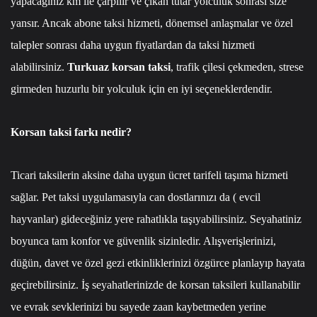
yapacağınız km ile çarpılır ve çıkan tutar yolculuk sonrası size
yansır. Ancak abone taksi hizmeti, dönemsel anlaşmalar ve özel
talepler sonrası daha uygun fiyatlardan da taksi hizmeti
alabilirsiniz.
Turkuaz korsan taksi
, trafik çilesi çekmeden, strese
girmeden huzurlu bir yolculuk için en iyi seçeneklerdendir.
Korsan taksi farkı nedir?
Ticari taksilerin aksine daha uygun ücret tarifeli taşıma hizmeti
sağlar. Pet taksi uygulamasıyla can dostlarınızı da ( evcil
hayvanlar) gideceğiniz yere rahatlıkla taşıyabilirsiniz. Seyahatiniz
boyunca tam konfor ve güvenlik sizinledir. Alışverişlerinizi,
düğün, davet ve özel gezi etkinliklerinizi özgürce planlayıp hayata
geçirebilirsiniz. İş seyahatlerinizde de korsan taksileri kullanabilir
ve evrak sevklerinizi bu sayede zaan kaybetmeden yerine