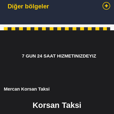
Diğer bölgeler
7 GUN 24 SAAT HIZMETINIZDEYIZ
7/24 CAGRI HATTIMIZ 05349795098
Mercan Korsan Taksi
Korsan Taksi