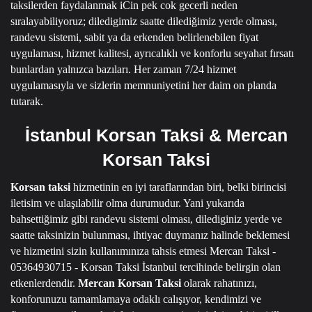
taksilerden faydalanmak iCin pek cok gecerli neden
sıralayabiliyoruz; diledigimiz saatte dilediğimiz yerde olması,
randevu sistemi, sabit ya da erkenden belirlenebilen fiyat
uygulaması, hizmet kalitesi, ayrıcalıklı ve konforlu seyahat fırsatı
bunlardan yalnızca bazıları.
Her zaman 7/24 hizmet
uygulamasıyla ve sizlerin memnuniyetini her daim on planda
tutarak.
İstanbul Korsan Taksi & Mercan
Korsan Taksi
Korsan taksi
hizmetinin en iyi taraflarından biri, belki birincisi
iletisim ve ulaşılabilir olma durumudur.
Yani yukarıda
bahsettiğimiz gibi randevu sistemi olması, dilediginiz yerde ve
saatte taksinizin bulunması, ihtiyac duymanız halinde beklemesi
ve hizmetini sizin kullanımınıza tahsis etmesi
Mercan Taksi -
05364930715 - Korsan Taksi İstanbul
tercihinde belirgin olan
etkenlerdendir.
Mercan Korsan Taksi
olarak rahatınızı,
konforunuzu tamamlamaya odaklı calışıyor, kendimizi ve