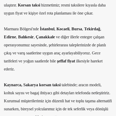
ulaştırır.
Korsan taksi
hizmetimiz; resmi taksilere kıyasla daha
uygun fiyat ve kişiye özel rota planlaması ile öne çıkar.
Marmara Bölgesi'nde
İstanbul
,
Kocaeli
,
Bursa
,
Tekirdağ
,
Edirne
,
Balıkesir
,
Çanakkale
ve diğer illerle entegre çalışan
operasyonumuz sayesinde, şehirlerarası taleplerinizde de planlı
çıkış ve varış saatlerine uygun araç ayarlayabiliyoruz. Gece
tarifeleri ve yoğun saatlerde bile
şeffaf fiyat
ilkesiyle hareket
ederiz.
Kaynarca, Sakarya korsan taksi
talebinde; aracın modeli,
koltuk sayısı ve bagaj ihtiyacı gibi detayları telefonda netleştiririz.
Kurumsal müşterilerimiz için düzenli hat ve toplu taşıma alternatifi
sunarken, bireysel yolcularımız için de tek seferlik veya dönüşlü