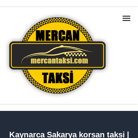
ANA SAYFA
MARMARA BÖLGELERI
HAKKIMIZDA
HIZMETLERIMIZ
TAKSILERIMIZ
İLETIŞIM
HIZMET BÖLGELERIMIZ
Kaynarca Sakarya korsan taksi |