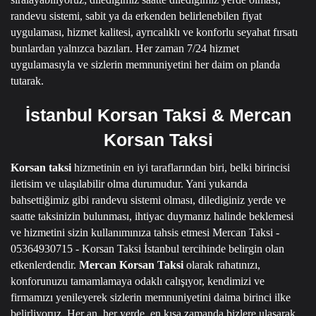
randevu sistemi, sabit ya da erkenden belirlenebilen fiyat
uygulaması, hizmet kalitesi, ayrıcalıklı ve konforlu seyahat fırsatı
bunlardan yalnızca bazıları.
Her zaman 7/24 hizmet
uygulamasıyla ve sizlerin memnuniyetini her daim on planda
tutarak.
İstanbul Korsan Taksi & Mercan
Korsan Taksi
Korsan taksi
hizmetinin en iyi taraflarından biri, belki birincisi
iletisim ve ulaşılabilir olma durumudur.
Yani yukarıda
bahsettiğimiz gibi randevu sistemi olması, dilediginiz yerde ve
saatte taksinizin bulunması, ihtiyac duymanız halinde beklemesi
ve hizmetini sizin kullanımınıza tahsis etmesi
Mercan Taksi -
05364930715 - Korsan Taksi İstanbul
tercihinde belirgin olan
etkenlerdendir.
Mercan Korsan Taksi
olarak rahatınızı,
konforunuzu tamamlamaya odaklı calışıyor, kendimizi ve
firmamızı yenileyerek sizlerin memnuniyetini daima birinci ilke
belirliyoruz.
Her an, her yerde, en kısa zamanda bizlere ulasarak