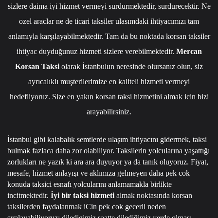
sizlere daima iyi hizmet vermeyi surdurmektedir, surdurecektir. Ne
ozel araclar ne de ticari taksiler ulasımdaki ihtiyacımızı tam
anlamıyla karşılayabilmektedir. Tam da bu noktada korsan taksiler
ihtiyac duyduğunuz hizmeti sizlere verebilmektedir.
Mercan
Korsan Taksi
olarak İstanbulun neresinde olursanız olun, siz
ayrıcalıklı muşterilerimize en kaliteli hizmeti vermeyi
hedefliyoruz. Size en yakın korsan taksi hizmetini almak icin bizi
arayabilirsiniz.
İstanbul gibi kalabalık semtlerde ulaşım ihtiyacını gidermek, taksi
bulmak fazlaca daha zor olabiliyor. Taksilerin yolcularına yaşattığı
zorlukları ne yazık ki ara ara duyuyor ya da tanık oluyoruz. Fiyat,
mesafe, hizmet anlayışı ve aklımıza gelmeyen daha pek cok
konuda taksici esnafı yolcularını anlamamakla birlikte
incitmektedir.
İyi bir taksi hizmeti
almak noktasında korsan
taksilerden faydalanmak iCin pek cok gecerli neden
sıralayabiliyoruz; diledigimiz saatte dilediğimiz yerde olması,