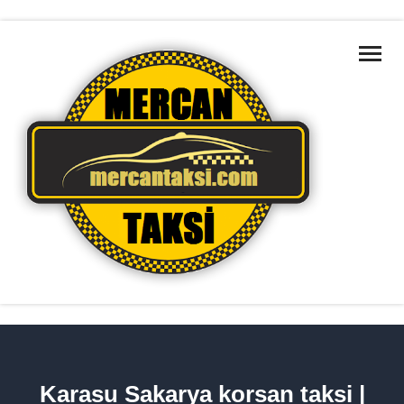
ANA SAYFA
MARMARA BÖLGELERI
HAKKIMIZDA
HIZMETLERIMIZ
TAKSILERIMIZ
İLETIŞIM
HIZMET BÖLGELERIMIZ
Karasu Sakarya korsan taksi |