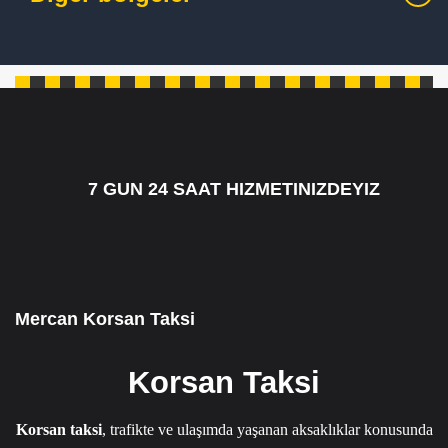
7 GUN 24 SAAT HIZMETINIZDEYIZ
7/24 CAGRI HATTIMIZ 05349795098
Mercan Korsan Taksi
Korsan Taksi
Korsan taksi
, trafikte ve ulaşımda yaşanan aksaklıklar konusunda