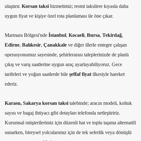
ulaştırır.
Korsan taksi
hizmetimiz; resmi taksilere kıyasla daha
uygun fiyat ve kişiye özel rota planlaması ile öne çıkar.
Marmara Bölgesi'nde
İstanbul
,
Kocaeli
,
Bursa
,
Tekirdağ
,
Edirne
,
Balıkesir
,
Çanakkale
ve diğer illerle entegre çalışan
operasyonumuz sayesinde, şehirlerarası taleplerinizde de planlı
çıkış ve varış saatlerine uygun araç ayarlayabiliyoruz. Gece
tarifeleri ve yoğun saatlerde bile
şeffaf fiyat
ilkesiyle hareket
ederiz.
Karasu, Sakarya korsan taksi
talebinde; aracın modeli, koltuk
sayısı ve bagaj ihtiyacı gibi detayları telefonda netleştiririz.
Kurumsal müşterilerimiz için düzenli hat ve toplu taşıma alternatifi
sunarken, bireysel yolcularımız için de tek seferlik veya dönüşlü