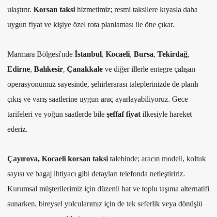
ulaştırır.
Korsan taksi
hizmetimiz; resmi taksilere kıyasla daha
uygun fiyat ve kişiye özel rota planlaması ile öne çıkar.
Marmara Bölgesi'nde
İstanbul
,
Kocaeli
,
Bursa
,
Tekirdağ
,
Edirne
,
Balıkesir
,
Çanakkale
ve diğer illerle entegre çalışan
operasyonumuz sayesinde, şehirlerarası taleplerinizde de planlı
çıkış ve varış saatlerine uygun araç ayarlayabiliyoruz. Gece
tarifeleri ve yoğun saatlerde bile
şeffaf fiyat
ilkesiyle hareket
ederiz.
Çayırova, Kocaeli korsan taksi
talebinde; aracın modeli, koltuk
sayısı ve bagaj ihtiyacı gibi detayları telefonda netleştiririz.
Kurumsal müşterilerimiz için düzenli hat ve toplu taşıma alternatifi
sunarken, bireysel yolcularımız için de tek seferlik veya dönüşlü