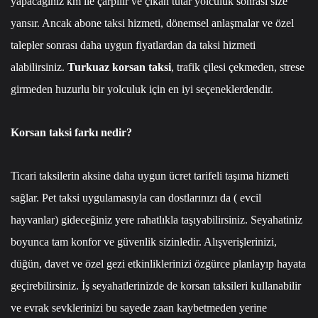
yapacağınız km ile çarpılır ve çıkan tutar yolculuk sonrası size
yansır. Ancak abone taksi hizmeti, dönemsel anlaşmalar ve özel
talepler sonrası daha uygun fiyatlardan da taksi hizmeti
alabilirsiniz.
Turkuaz korsan taksi
, trafik çilesi çekmeden, strese
girmeden huzurlu bir yolculuk için en iyi seçeneklerdendir.
Korsan taksi farkı nedir?
Ticari taksilerin aksine daha uygun ücret tarifeli taşıma hizmeti
sağlar. Pet taksi uygulamasıyla can dostlarınızı da ( evcil
hayvanlar) gideceğiniz yere rahatlıkla taşıyabilirsiniz. Seyahatiniz
boyunca tam konfor ve güvenlik sizinledir. Alışverişlerinizi,
düğün, davet ve özel gezi etkinliklerinizi özgürce planlayıp hayata
geçirebilirsiniz. İş seyahatlerinizde de korsan taksileri kullanabilir
ve evrak sevklerinizi bu sayede zaan kaybetmeden yerine