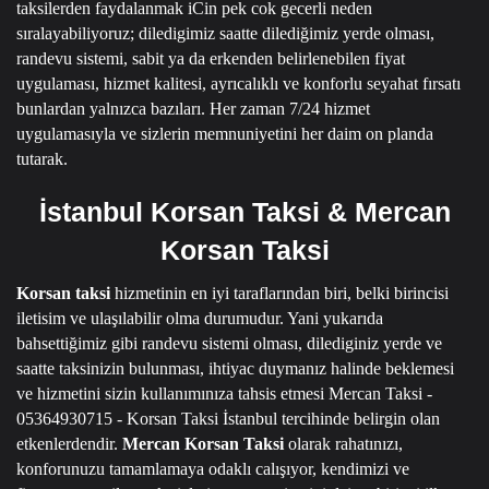
taksilerden faydalanmak iCin pek cok gecerli neden
sıralayabiliyoruz; diledigimiz saatte dilediğimiz yerde olması,
randevu sistemi, sabit ya da erkenden belirlenebilen fiyat
uygulaması, hizmet kalitesi, ayrıcalıklı ve konforlu seyahat fırsatı
bunlardan yalnızca bazıları.
Her zaman 7/24 hizmet
uygulamasıyla ve sizlerin memnuniyetini her daim on planda
tutarak.
İstanbul Korsan Taksi & Mercan
Korsan Taksi
Korsan taksi
hizmetinin en iyi taraflarından biri, belki birincisi
iletisim ve ulaşılabilir olma durumudur.
Yani yukarıda
bahsettiğimiz gibi randevu sistemi olması, dilediginiz yerde ve
saatte taksinizin bulunması, ihtiyac duymanız halinde beklemesi
ve hizmetini sizin kullanımınıza tahsis etmesi
Mercan Taksi -
05364930715 - Korsan Taksi İstanbul
tercihinde belirgin olan
etkenlerdendir.
Mercan Korsan Taksi
olarak rahatınızı,
konforunuzu tamamlamaya odaklı calışıyor, kendimizi ve