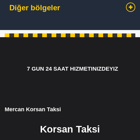
Diğer bölgeler
7 GUN 24 SAAT HIZMETINIZDEYIZ
7/24 CAGRI HATTIMIZ 05349795098
Mercan Korsan Taksi
Korsan Taksi