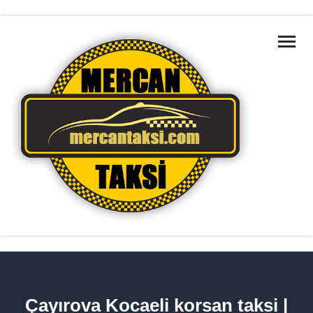
ANA SAYFA
MARMARA BÖLGELERI
HAKKIMIZDA
HIZMETLERIMIZ
TAKSILERIMIZ
İLETIŞIM
HIZMET BÖLGELERIMIZ
Çayırova Kocaeli korsan taksi |