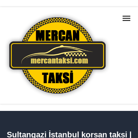
ANA SAYFA
MARMARA BÖLGELERI
HAKKIMIZDA
HIZMETLERIMIZ
TAKSILERIMIZ
İLETIŞIM
HIZMET BÖLGELERIMIZ
Sultangazi İstanbul korsan taksi |