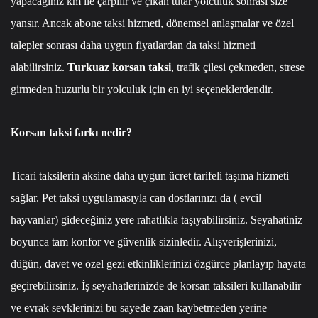
yapacağınız km ile çarpılır ve çıkan tutar yolculuk sonrası size
yansır. Ancak abone taksi hizmeti, dönemsel anlaşmalar ve özel
talepler sonrası daha uygun fiyatlardan da taksi hizmeti
alabilirsiniz.
Turkuaz korsan taksi
, trafik çilesi çekmeden, strese
girmeden huzurlu bir yolculuk için en iyi seçeneklerdendir.
Korsan taksi farkı nedir?
Ticari taksilerin aksine daha uygun ücret tarifeli taşıma hizmeti
sağlar. Pet taksi uygulamasıyla can dostlarınızı da ( evcil
hayvanlar) gideceğiniz yere rahatlıkla taşıyabilirsiniz. Seyahatiniz
boyunca tam konfor ve güvenlik sizinledir. Alışverişlerinizi,
düğün, davet ve özel gezi etkinliklerinizi özgürce planlayıp hayata
geçirebilirsiniz. İş seyahatlerinizde de korsan taksileri kullanabilir
ve evrak sevklerinizi bu sayede zaan kaybetmeden yerine