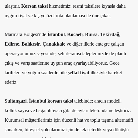
ulaştırır.
Korsan taksi
hizmetimiz; resmi taksilere kıyasla daha
uygun fiyat ve kişiye özel rota planlaması ile öne çıkar.
Marmara Bölgesi'nde
İstanbul
,
Kocaeli
,
Bursa
,
Tekirdağ
,
Edirne
,
Balıkesir
,
Çanakkale
ve diğer illerle entegre çalışan
operasyonumuz sayesinde, şehirlerarası taleplerinizde de planlı
çıkış ve varış saatlerine uygun araç ayarlayabiliyoruz. Gece
tarifeleri ve yoğun saatlerde bile
şeffaf fiyat
ilkesiyle hareket
ederiz.
Sultangazi, İstanbul korsan taksi
talebinde; aracın modeli,
koltuk sayısı ve bagaj ihtiyacı gibi detayları telefonda netleştiririz.
Kurumsal müşterilerimiz için düzenli hat ve toplu taşıma alternatifi
sunarken, bireysel yolcularımız için de tek seferlik veya dönüşlü