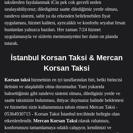
taksilerden faydalanmak iCin pek cok gecerli neden
sıralayabiliyoruz; diledigimiz saatte dilediğimiz yerde olması,
randevu sistemi, sabit ya da erkenden belirlenebilen fiyat
uygulaması, hizmet kalitesi, ayrıcalıklı ve konforlu seyahat fırsatı
bunlardan yalnızca bazıları.
Her zaman 7/24 hizmet
uygulamasıyla ve sizlerin memnuniyetini her daim on planda
tutarak.
İstanbul Korsan Taksi & Mercan
Korsan Taksi
Korsan taksi
hizmetinin en iyi taraflarından biri, belki birincisi
iletisim ve ulaşılabilir olma durumudur.
Yani yukarıda
bahsettiğimiz gibi randevu sistemi olması, dilediginiz yerde ve
saatte taksinizin bulunması, ihtiyac duymanız halinde beklemesi
ve hizmetini sizin kullanımınıza tahsis etmesi
Mercan Taksi -
05364930715 - Korsan Taksi İstanbul
tercihinde belirgin olan
etkenlerdendir.
Mercan Korsan Taksi
olarak rahatınızı,
konforunuzu tamamlamaya odaklı calışıyor, kendimizi ve