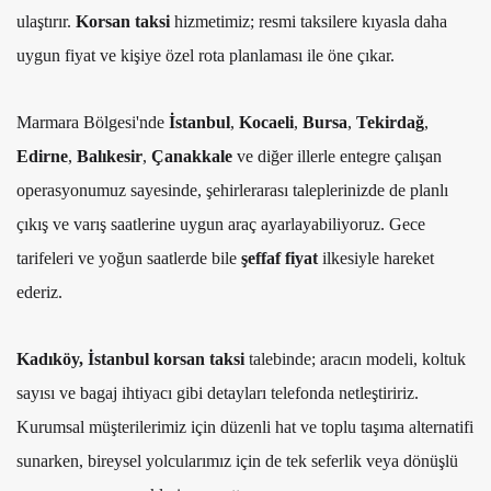
ulaştırır.
Korsan taksi
hizmetimiz; resmi taksilere kıyasla daha
uygun fiyat ve kişiye özel rota planlaması ile öne çıkar.
Marmara Bölgesi'nde
İstanbul
,
Kocaeli
,
Bursa
,
Tekirdağ
,
Edirne
,
Balıkesir
,
Çanakkale
ve diğer illerle entegre çalışan
operasyonumuz sayesinde, şehirlerarası taleplerinizde de planlı
çıkış ve varış saatlerine uygun araç ayarlayabiliyoruz. Gece
tarifeleri ve yoğun saatlerde bile
şeffaf fiyat
ilkesiyle hareket
ederiz.
Kadıköy, İstanbul korsan taksi
talebinde; aracın modeli, koltuk
sayısı ve bagaj ihtiyacı gibi detayları telefonda netleştiririz.
Kurumsal müşterilerimiz için düzenli hat ve toplu taşıma alternatifi
sunarken, bireysel yolcularımız için de tek seferlik veya dönüşlü