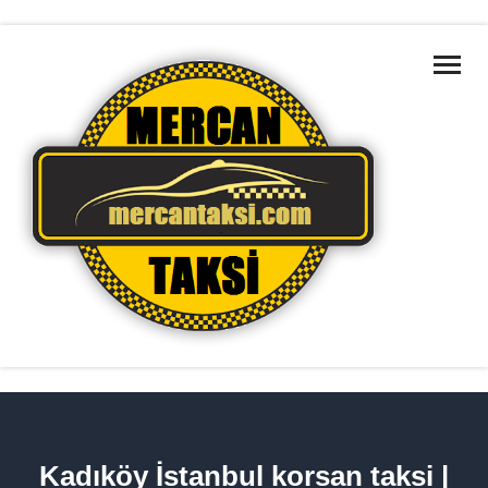
ANA SAYFA
MARMARA BÖLGELERI
HAKKIMIZDA
HIZMETLERIMIZ
TAKSILERIMIZ
İLETIŞIM
HIZMET BÖLGELERIMIZ
Kadıköy İstanbul korsan taksi |