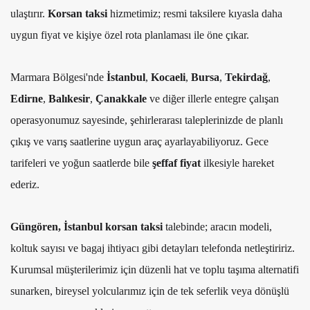
ulaştırır.
Korsan taksi
hizmetimiz; resmi taksilere kıyasla daha
uygun fiyat ve kişiye özel rota planlaması ile öne çıkar.
Marmara Bölgesi'nde
İstanbul
,
Kocaeli
,
Bursa
,
Tekirdağ
,
Edirne
,
Balıkesir
,
Çanakkale
ve diğer illerle entegre çalışan
operasyonumuz sayesinde, şehirlerarası taleplerinizde de planlı
çıkış ve varış saatlerine uygun araç ayarlayabiliyoruz. Gece
tarifeleri ve yoğun saatlerde bile
şeffaf fiyat
ilkesiyle hareket
ederiz.
Güngören, İstanbul korsan taksi
talebinde; aracın modeli,
koltuk sayısı ve bagaj ihtiyacı gibi detayları telefonda netleştiririz.
Kurumsal müşterilerimiz için düzenli hat ve toplu taşıma alternatifi
sunarken, bireysel yolcularımız için de tek seferlik veya dönüşlü