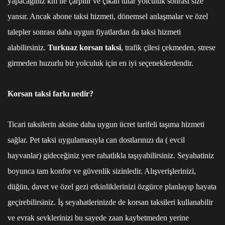
yapacağınız km ile çarpılır ve çıkan tutar yolculuk sonrası size
yansır. Ancak abone taksi hizmeti, dönemsel anlaşmalar ve özel
talepler sonrası daha uygun fiyatlardan da taksi hizmeti
alabilirsiniz.
Turkuaz korsan taksi
, trafik çilesi çekmeden, strese
girmeden huzurlu bir yolculuk için en iyi seçeneklerdendir.
Korsan taksi farkı nedir?
Ticari taksilerin aksine daha uygun ücret tarifeli taşıma hizmeti
sağlar. Pet taksi uygulamasıyla can dostlarınızı da ( evcil
hayvanlar) gideceğiniz yere rahatlıkla taşıyabilirsiniz. Seyahatiniz
boyunca tam konfor ve güvenlik sizinledir. Alışverişlerinizi,
düğün, davet ve özel gezi etkinliklerinizi özgürce planlayıp hayata
geçirebilirsiniz. İş seyahatlerinizde de korsan taksileri kullanabilir
ve evrak sevklerinizi bu sayede zaan kaybetmeden yerine