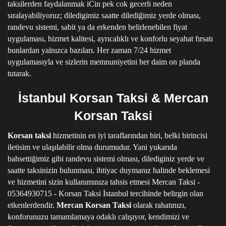
taksilerden faydalanmak iCin pek cok gecerli neden
sıralayabiliyoruz; diledigimiz saatte dilediğimiz yerde olması,
randevu sistemi, sabit ya da erkenden belirlenebilen fiyat
uygulaması, hizmet kalitesi, ayrıcalıklı ve konforlu seyahat fırsatı
bunlardan yalnızca bazıları.
Her zaman 7/24 hizmet
uygulamasıyla ve sizlerin memnuniyetini her daim on planda
tutarak.
İstanbul Korsan Taksi & Mercan
Korsan Taksi
Korsan taksi
hizmetinin en iyi taraflarından biri, belki birincisi
iletisim ve ulaşılabilir olma durumudur.
Yani yukarıda
bahsettiğimiz gibi randevu sistemi olması, dilediginiz yerde ve
saatte taksinizin bulunması, ihtiyac duymanız halinde beklemesi
ve hizmetini sizin kullanımınıza tahsis etmesi
Mercan Taksi -
05364930715 - Korsan Taksi İstanbul
tercihinde belirgin olan
etkenlerdendir.
Mercan Korsan Taksi
olarak rahatınızı,
konforunuzu tamamlamaya odaklı calışıyor, kendimizi ve