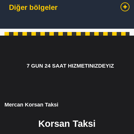
Diğer bölgeler
7 GUN 24 SAAT HIZMETINIZDEYIZ
7/24 CAGRI HATTIMIZ 05349795098
Mercan Korsan Taksi
Korsan Taksi