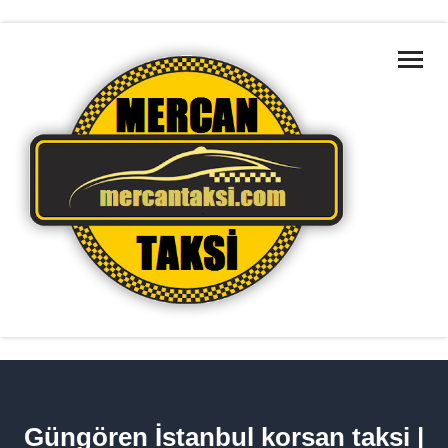
ANA SAYFA
MARMARA BÖLGELERI
HAKKIMIZDA
HIZMETLERIMIZ
TAKSILERIMIZ
İLETIŞIM
HIZMET BÖLGELERIMIZ
Güngören İstanbul korsan taksi |