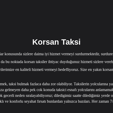
Korsan Taksi
lar konusunda sizlere daima iyi hizmet vermeyi surdurmektedir, surdurece
 da bu noktada korsan taksiler ihtiyac duyduğunuz hizmeti sizlere vere
rilerimize en kaliteli hizmeti vermeyi hedefliyoruz. Size en yakın korsan 
rmek, taksi bulmak fazlaca daha zor olabiliyor. Taksilerin yolcularına ya
mıza gelmeyen daha pek cok konuda taksici esnafı yolcularını anlamamakla
 gecerli neden sıralayabiliyoruz; diledigimiz saatte dilediğimiz yerde o
ıklı ve konforlu seyahat fırsatı bunlardan yalnızca bazıları.
Her zaman 7/