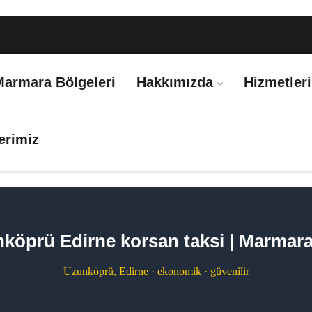
Marmara Bölgeleri
Hakkımızda
Hizmetler
erimiz
köprü Edirne korsan taksi | Marmara
Uzunköprü, Edirne · ekonomik · güvenilir