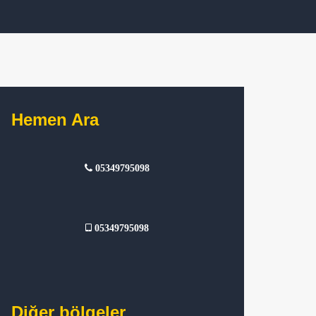
Hemen Ara
05349795098
05349795098
Diğer bölgeler