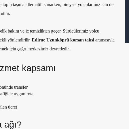
e toplu taşıma alternatifi sunarken, bireysel yolcularımız için de
uttur.
odik bakım ve iç temizlikten geçer. Sürücülerimiz yolcu
kli yönlendirilir.
Edirne Uzunköprü korsan taksi
aramasıyla
irmek için çağrı merkezimiz devrededir.
hizmet kapsamı
yönünde transfer
rafiğine uygun rota
ilen ücret
 ağı?