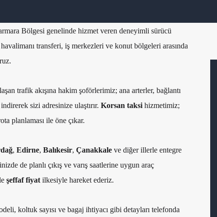
armara Bölgesi genelinde hizmet veren deneyimli sürücü
havalimanı transferi, iş merkezleri ve konut bölgeleri arasında
ruz.
şan trafik akışına hakim şoförlerimiz; ana arterler, bağlantı
ndirerek sizi adresinize ulaştırır.
Korsan taksi
hizmetimiz;
ota planlaması ile öne çıkar.
rdağ
,
Edirne
,
Balıkesir
,
Çanakkale
ve diğer illerle entegre
nizde de planlı çıkış ve varış saatlerine uygun araç
ile
şeffaf fiyat
ilkesiyle hareket ederiz.
deli, koltuk sayısı ve bagaj ihtiyacı gibi detayları telefonda