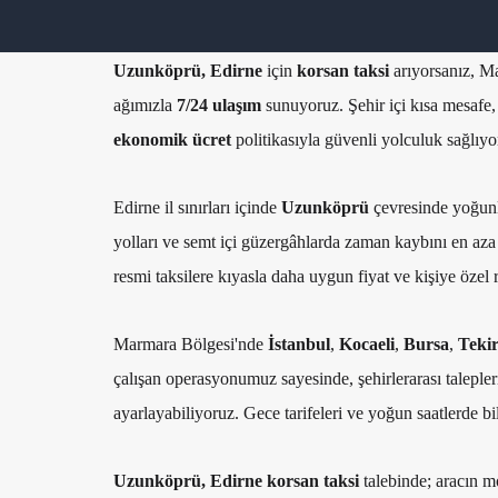
Uzunköprü, Edirne
için
korsan taksi
arıyorsanız, M
ağımızla
7/24 ulaşım
sunuyoruz. Şehir içi kısa mesafe, 
ekonomik ücret
politikasıyla güvenli yolculuk sağlıyo
Edirne il sınırları içinde
Uzunköprü
çevresinde yoğunla
yolları ve semt içi güzergâhlarda zaman kaybını en aza i
resmi taksilere kıyasla daha uygun fiyat ve kişiye özel r
Marmara Bölgesi'nde
İstanbul
,
Kocaeli
,
Bursa
,
Teki
çalışan operasyonumuz sayesinde, şehirlerarası talepleri
ayarlayabiliyoruz. Gece tarifeleri ve yoğun saatlerde b
Uzunköprü, Edirne korsan taksi
talebinde; aracın mo