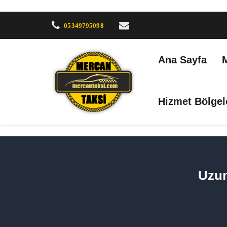
05349795098
Ana Sayfa
Hizmet Bölgel
Uzun