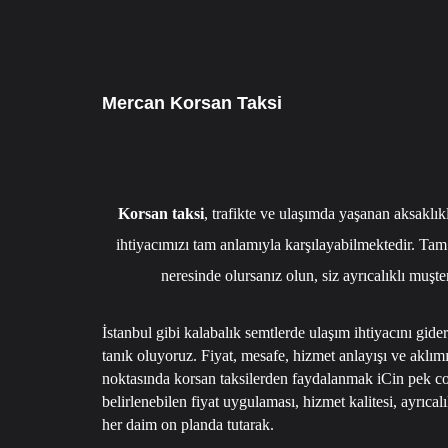
7/24 CAGRI HATTIMIZ 05349795098
Mercan Korsan Taksi
Korsan taksi
, trafikte ve ulaşımda yaşanan aksaklık
ihtiyacımızı tam anlamıyla karşılayabilmektedir. Tam
neresinde olursanız olun, siz ayrıcalıklı muşte
İstanbul gibi kalabalık semtlerde ulaşım ihtiyacını gide
tanık oluyoruz. Fiyat, mesafe, hizmet anlayışı ve aklı
noktasında korsan taksilerden faydalanmak iCin pek cok
belirlenebilen fiyat uygulaması, hizmet kalitesi, ayrıcal
her daim on planda tutarak.