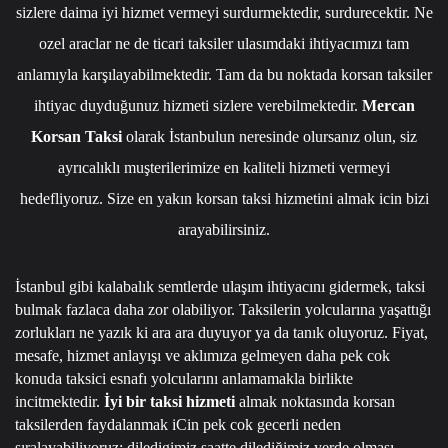
sizlere daima iyi hizmet vermeyi surdurmektedir, surdurecektir. Ne
ozel araclar ne de ticari taksiler ulasımdaki ihtiyacımızı tam
anlamıyla karşılayabilmektedir. Tam da bu noktada korsan taksiler
ihtiyac duyduğunuz hizmeti sizlere verebilmektedir.
Mercan
Korsan Taksi
olarak İstanbulun neresinde olursanız olun, siz
ayrıcalıklı muşterilerimize en kaliteli hizmeti vermeyi
hedefliyoruz. Size en yakın korsan taksi hizmetini almak icin bizi
arayabilirsiniz.
İstanbul gibi kalabalık semtlerde ulaşım ihtiyacını gidermek, taksi
bulmak fazlaca daha zor olabiliyor. Taksilerin yolcularına yaşattığı
zorlukları ne yazık ki ara ara duyuyor ya da tanık oluyoruz. Fiyat,
mesafe, hizmet anlayışı ve aklımıza gelmeyen daha pek cok
konuda taksici esnafı yolcularını anlamamakla birlikte
incitmektedir.
İyi bir taksi hizmeti
almak noktasında korsan
taksilerden faydalanmak iCin pek cok gecerli neden
sıralayabiliyoruz; diledigimiz saatte dilediğimiz yerde olması,