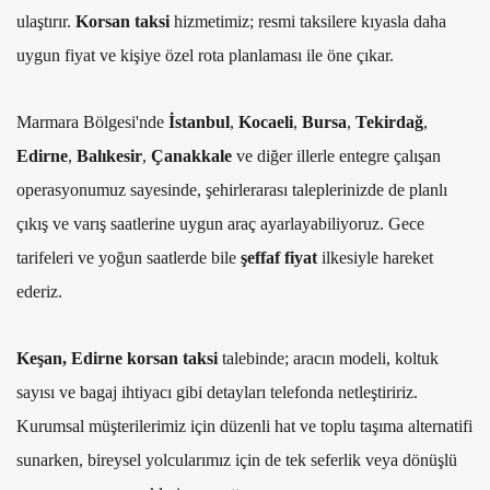
ulaştırır.
Korsan taksi
hizmetimiz; resmi taksilere kıyasla daha
uygun fiyat ve kişiye özel rota planlaması ile öne çıkar.
Marmara Bölgesi'nde
İstanbul
,
Kocaeli
,
Bursa
,
Tekirdağ
,
Edirne
,
Balıkesir
,
Çanakkale
ve diğer illerle entegre çalışan
operasyonumuz sayesinde, şehirlerarası taleplerinizde de planlı
çıkış ve varış saatlerine uygun araç ayarlayabiliyoruz. Gece
tarifeleri ve yoğun saatlerde bile
şeffaf fiyat
ilkesiyle hareket
ederiz.
Keşan, Edirne korsan taksi
talebinde; aracın modeli, koltuk
sayısı ve bagaj ihtiyacı gibi detayları telefonda netleştiririz.
Kurumsal müşterilerimiz için düzenli hat ve toplu taşıma alternatifi
sunarken, bireysel yolcularımız için de tek seferlik veya dönüşlü