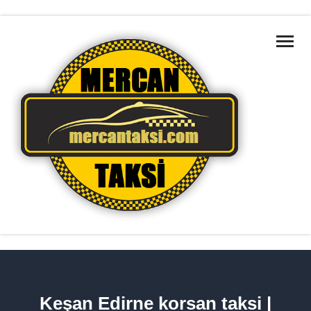
ANA SAYFA
MARMARA BÖLGELERI
HAKKIMIZDA
HIZMETLERIMIZ
TAKSILERIMIZ
İLETIŞIM
HIZMET BÖLGELERIMIZ
Keşan Edirne korsan taksi |