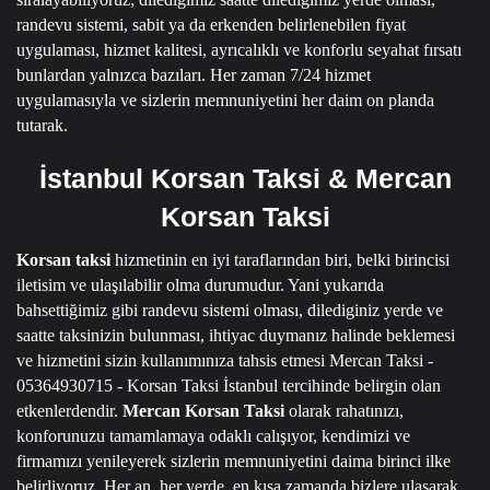
randevu sistemi, sabit ya da erkenden belirlenebilen fiyat
uygulaması, hizmet kalitesi, ayrıcalıklı ve konforlu seyahat fırsatı
bunlardan yalnızca bazıları.
Her zaman 7/24 hizmet
uygulamasıyla ve sizlerin memnuniyetini her daim on planda
tutarak.
İstanbul Korsan Taksi & Mercan
Korsan Taksi
Korsan taksi
hizmetinin en iyi taraflarından biri, belki birincisi
iletisim ve ulaşılabilir olma durumudur.
Yani yukarıda
bahsettiğimiz gibi randevu sistemi olması, dilediginiz yerde ve
saatte taksinizin bulunması, ihtiyac duymanız halinde beklemesi
ve hizmetini sizin kullanımınıza tahsis etmesi
Mercan Taksi -
05364930715 - Korsan Taksi İstanbul
tercihinde belirgin olan
etkenlerdendir.
Mercan Korsan Taksi
olarak rahatınızı,
konforunuzu tamamlamaya odaklı calışıyor, kendimizi ve
firmamızı yenileyerek sizlerin memnuniyetini daima birinci ilke
belirliyoruz.
Her an, her yerde, en kısa zamanda bizlere ulasarak