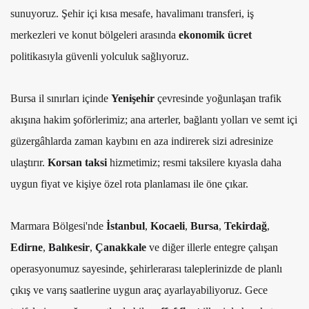
sunuyoruz. Şehir içi kısa mesafe, havalimanı transferi, iş
merkezleri ve konut bölgeleri arasında
ekonomik ücret
politikasıyla güvenli yolculuk sağlıyoruz.
Bursa il sınırları içinde
Yenişehir
çevresinde yoğunlaşan trafik
akışına hakim şoförlerimiz; ana arterler, bağlantı yolları ve semt içi
güzergâhlarda zaman kaybını en aza indirerek sizi adresinize
ulaştırır.
Korsan taksi
hizmetimiz; resmi taksilere kıyasla daha
uygun fiyat ve kişiye özel rota planlaması ile öne çıkar.
Marmara Bölgesi'nde
İstanbul
,
Kocaeli
,
Bursa
,
Tekirdağ
,
Edirne
,
Balıkesir
,
Çanakkale
ve diğer illerle entegre çalışan
operasyonumuz sayesinde, şehirlerarası taleplerinizde de planlı
çıkış ve varış saatlerine uygun araç ayarlayabiliyoruz. Gece