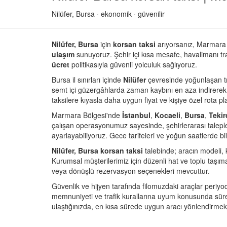
Nilüfer, Bursa · ekonomik · güvenilir
Nilüfer, Bursa
için
korsan taksi
arıyorsanız, Marmara 
ulaşım
sunuyoruz. Şehir içi kısa mesafe, havalimanı tra
ücret
politikasıyla güvenli yolculuk sağlıyoruz.
Bursa il sınırları içinde
Nilüfer
çevresinde yoğunlaşan traf
semt içi güzergâhlarda zaman kaybını en aza indirerek s
taksilere kıyasla daha uygun fiyat ve kişiye özel rota pl
Marmara Bölgesi'nde
İstanbul
,
Kocaeli
,
Bursa
,
Teki
çalışan operasyonumuz sayesinde, şehirlerarası talepler
ayarlayabiliyoruz. Gece tarifeleri ve yoğun saatlerde bi
Nilüfer, Bursa korsan taksi
talebinde; aracın modeli, ko
Kurumsal müşterilerimiz için düzenli hat ve toplu taşıma 
veya dönüşlü rezervasyon seçenekleri mevcuttur.
Güvenlik ve hijyen tarafında filomuzdaki araçlar periyo
memnuniyeti ve trafik kurallarına uyum konusunda sürekl
ulaştığınızda, en kısa sürede uygun aracı yönlendirmek