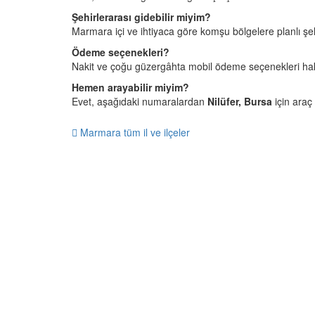
Şehirlerarası gidebilir miyim?
Marmara içi ve ihtiyaca göre komşu bölgelere planlı şehi
Ödeme seçenekleri?
Nakit ve çoğu güzergâhta mobil ödeme seçenekleri hakkı
Hemen arayabilir miyim?
Evet, aşağıdaki numaralardan
Nilüfer, Bursa
için araç 
Marmara tüm il ve ilçeler
7 
7/24 CAGRI HATTIMIZ 05349795098
Mercan Korsan Taksi