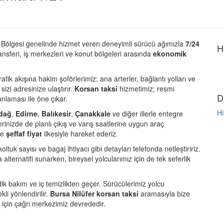
Bölgesi genelinde hizmet veren deneyimli sürücü ağımızla
7/24
H
nsferi, iş merkezleri ve konut bölgeleri arasında
ekonomik
ik akışına hakim şoförlerimiz; ana arterler, bağlantı yolları ve
izi adresinize ulaştırır.
Korsan taksi
hizmetimiz; resmi
D
anlaması ile öne çıkar.
Hi
rdağ
,
Edirne
,
Balıkesir
,
Çanakkale
ve diğer illerle entegre
inizde de planlı çıkış ve varış saatlerine uygun araç
le
şeffaf fiyat
ilkesiyle hareket ederiz.
ltuk sayısı ve bagaj ihtiyacı gibi detayları telefonda netleştiririz.
alternatifi sunarken, bireysel yolcularımız için de tek seferlik
dik bakım ve iç temizlikten geçer. Sürücülerimiz yolcu
i yönlendirilir.
Bursa Nilüfer korsan taksi
aramasıyla bize
 için çağrı merkezimiz devrededir.