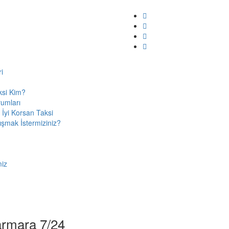
i
ksi Kim?
rumları
 İyi Korsan Taksi
ışmak İstermiziniz?
miz
Marmara 7/24