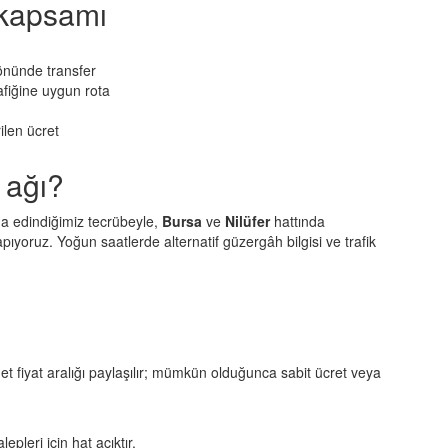
t kapsamı
yönünde transfer
afiğine uygun rota
ilen ücret
 ağı?
da edindiğimiz tecrübeyle,
Bursa
ve
Nilüfer
hattında
pıyoruz. Yoğun saatlerde alternatif güzergâh bilgisi ve trafik
t fiyat aralığı paylaşılır; mümkün olduğunca sabit ücret veya
pleri için hat açıktır.