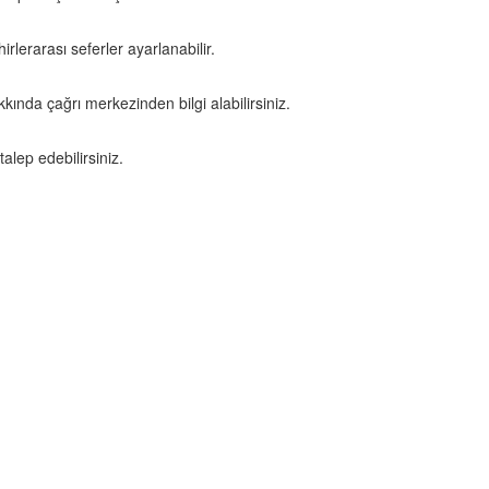
rlerarası seferler ayarlanabilir.
nda çağrı merkezinden bilgi alabilirsiniz.
talep edebilirsiniz.
GUN 24 SAAT HIZMETINIZDEYIZ
Korsan Taksi