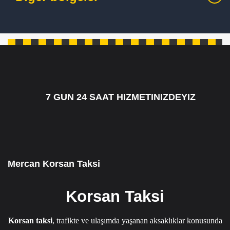
7 GUN 24 SAAT HIZMETINIZDEYIZ
7/24 CAGRI HATTIMIZ 05349795098
Mercan Korsan Taksi
Korsan Taksi
Korsan taksi
, trafikte ve ulaşımda yaşanan aksaklıklar konusunda