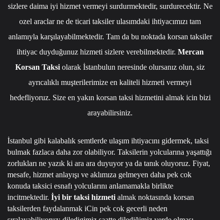
sizlere daima iyi hizmet vermeyi surdurmektedir, surdurecektir. Ne
ozel araclar ne de ticari taksiler ulasımdaki ihtiyacımızı tam
anlamıyla karşılayabilmektedir. Tam da bu noktada korsan taksiler
ihtiyac duyduğunuz hizmeti sizlere verebilmektedir.
Mercan
Korsan Taksi
olarak İstanbulun neresinde olursanız olun, siz
ayrıcalıklı muşterilerimize en kaliteli hizmeti vermeyi
hedefliyoruz. Size en yakın korsan taksi hizmetini almak icin bizi
arayabilirsiniz.
İstanbul gibi kalabalık semtlerde ulaşım ihtiyacını gidermek, taksi
bulmak fazlaca daha zor olabiliyor. Taksilerin yolcularına yaşattığı
zorlukları ne yazık ki ara ara duyuyor ya da tanık oluyoruz. Fiyat,
mesafe, hizmet anlayışı ve aklımıza gelmeyen daha pek cok
konuda taksici esnafı yolcularını anlamamakla birlikte
incitmektedir.
İyi bir taksi hizmeti
almak noktasında korsan
taksilerden faydalanmak iCin pek cok gecerli neden
sıralayabiliyoruz; diledigimiz saatte dilediğimiz yerde olması,