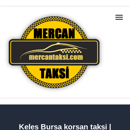
ANA SAYFA
MARMARA BÖLGELERI
HAKKIMIZDA
HIZMETLERIMIZ
TAKSILERIMIZ
İLETIŞIM
HIZMET BÖLGELERIMIZ
Keles Bursa korsan taksi |