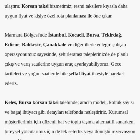
ulaştırır.
Korsan taksi
hizmetimiz; resmi taksilere kıyasla daha
uygun fiyat ve kişiye özel rota planlaması ile öne çıkar.
Marmara Bölgesi'nde
İstanbul
,
Kocaeli
,
Bursa
,
Tekirdağ
,
Edirne
,
Balıkesir
,
Çanakkale
ve diğer illerle entegre çalışan
operasyonumuz sayesinde, şehirlerarası taleplerinizde de planlı
çıkış ve varış saatlerine uygun araç ayarlayabiliyoruz. Gece
tarifeleri ve yoğun saatlerde bile
şeffaf fiyat
ilkesiyle hareket
ederiz.
Keles, Bursa korsan taksi
talebinde; aracın modeli, koltuk sayısı
ve bagaj ihtiyacı gibi detayları telefonda netleştiririz. Kurumsal
müşterilerimiz için düzenli hat ve toplu taşıma alternatifi sunarken,
bireysel yolcularımız için de tek seferlik veya dönüşlü rezervasyon