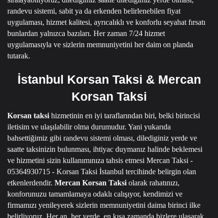
randevu sistemi, sabit ya da erkenden belirlenebilen fiyat
uygulaması, hizmet kalitesi, ayrıcalıklı ve konforlu seyahat fırsatı
bunlardan yalnızca bazıları.
Her zaman 7/24 hizmet
uygulamasıyla ve sizlerin memnuniyetini her daim on planda
tutarak.
İstanbul Korsan Taksi & Mercan
Korsan Taksi
Korsan taksi
hizmetinin en iyi taraflarından biri, belki birincisi
iletisim ve ulaşılabilir olma durumudur.
Yani yukarıda
bahsettiğimiz gibi randevu sistemi olması, dilediginiz yerde ve
saatte taksinizin bulunması, ihtiyac duymanız halinde beklemesi
ve hizmetini sizin kullanımınıza tahsis etmesi
Mercan Taksi -
05364930715 - Korsan Taksi İstanbul
tercihinde belirgin olan
etkenlerdendir.
Mercan Korsan Taksi
olarak rahatınızı,
konforunuzu tamamlamaya odaklı calışıyor, kendimizi ve
firmamızı yenileyerek sizlerin memnuniyetini daima birinci ilke
belirliyoruz.
Her an, her yerde, en kısa zamanda bizlere ulasarak